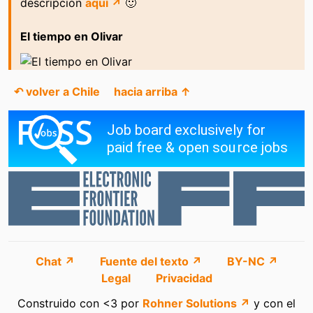
descripción
aquí ↗
🙂
El tiempo en Olivar
↶ volver a Chile
hacia arriba ↑
Chat ↗
Fuente del texto ↗
BY-NC ↗
Legal
Privacidad
Construido con <3 por
Rohner Solutions ↗
y con el